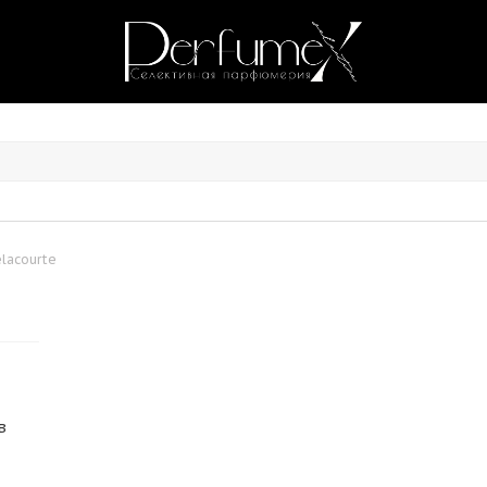
elacourte
в