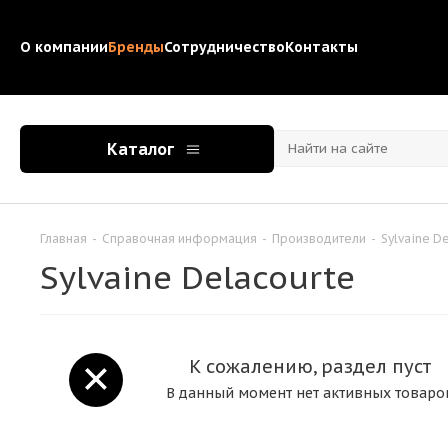
О компании
Бренды
Сотрудничество
Контакты
Каталог
Главная
-
Справочная информация
-
Производители
-
Sylvaine D
Sylvaine Delacourte
К сожалению, раздел пуст
В данный момент нет активных товаро