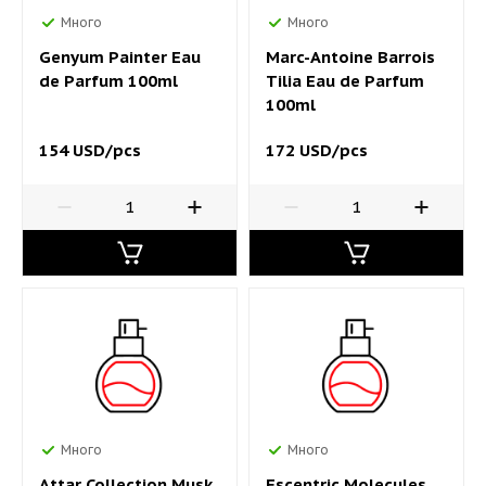
Много
Много
Genyum Painter Eau
Marc-Antoine Barrois
de Parfum 100ml
Tilia Eau de Parfum
100ml
154 USD/pcs
172 USD/pcs
Много
Много
Attar Collection Musk
Escentric Molecules