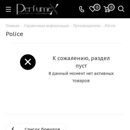
0
0
Главная
-
Справочная информация
-
Производители
-
Police
Police
К сожалению, раздел
пуст
В данный момент нет активных
товаров
Список брендов