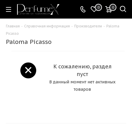
0
0
Главная
-
Справочная информация
-
Производители
-
Paloma
Picasso
Paloma Picasso
К сожалению, раздел
пуст
В данный момент нет активных
товаров