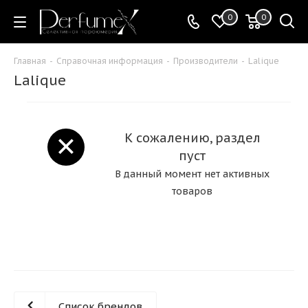
0
0
Главная
-
Справочная информация
-
Производители
-
Lalique
Lalique
К сожалению, раздел
пуст
В данный момент нет активных
товаров
Список брендов