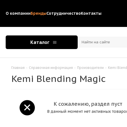
О компании
Бренды
Сотрудничество
Контакты
Каталог
Главная
-
Справочная информация
-
Производители
-
Kemi Blend
Kemi Blending Magic
К сожалению, раздел пуст
В данный момент нет активных товаро