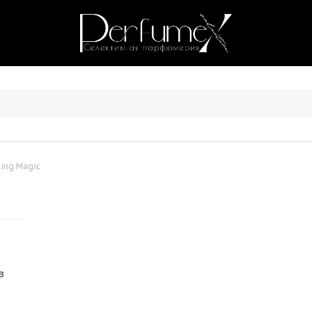
ing Magic
в