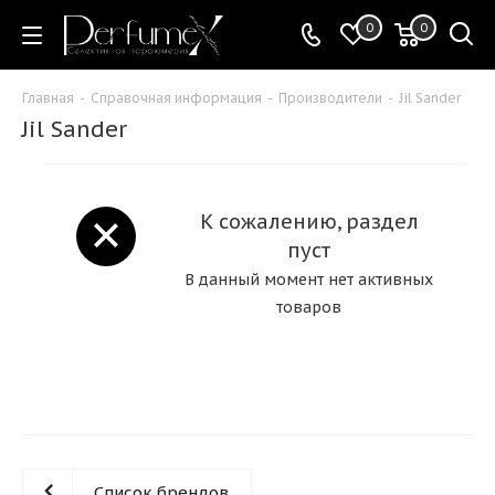
0
0
Главная
-
Справочная информация
-
Производители
-
Jil Sander
Jil Sander
К сожалению, раздел
пуст
В данный момент нет активных
товаров
Список брендов