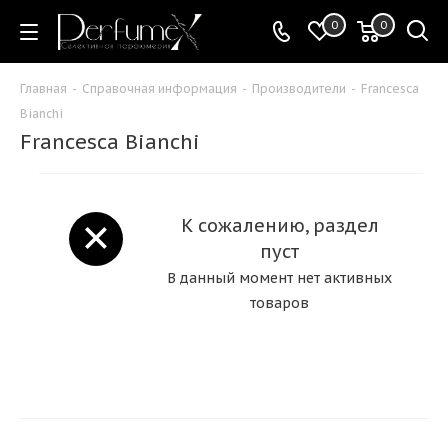
0
0
Главная
-
Справочная информация
-
Производители
-
Francesca
Bianchi
Francesca Bianchi
К сожалению, раздел
пуст
В данный момент нет активных
товаров