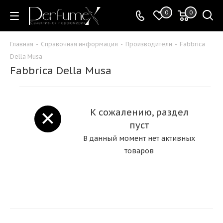
0
0
Главная
-
Справочная информация
-
Производители
-
Fabbrica
Della Musa
Fabbrica Della Musa
К сожалению, раздел
пуст
В данный момент нет активных
товаров