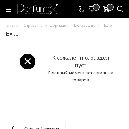
0
0
Главная
-
Справочная информация
-
Производители
-
Exte
Exte
К сожалению, раздел
пуст
В данный момент нет активных
товаров
Список брендов