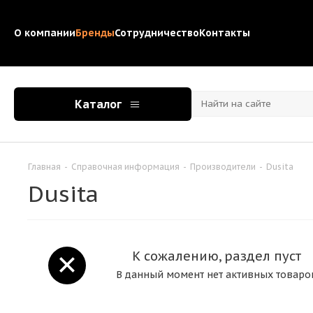
О компании
Бренды
Сотрудничество
Контакты
Каталог
Главная
-
Справочная информация
-
Производители
-
Dusita
Dusita
К сожалению, раздел пуст
В данный момент нет активных товаро