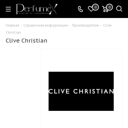
0
0
Главная
-
Справочная информация
-
Производители
-
Clive
Christian
Clive Christian