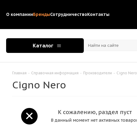
О компании
Бренды
Сотрудничество
Контакты
Каталог
Главная
-
Справочная информация
-
Производители
-
Cigno Nero
Cigno Nero
К сожалению, раздел пуст
В данный момент нет активных товаро