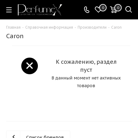
0
0
Главная
-
Справочная информация
-
Производители
-
Caron
Caron
К сожалению, раздел
пуст
В данный момент нет активных
товаров
Список брендов