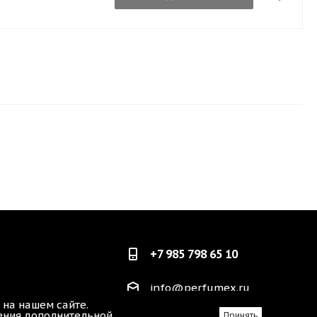
+7 985 798 65 10
info@perfumex.ru
 на нашем сайте.
чения дополнительной
Принять