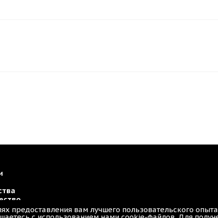
и
ства
ество
лях предоставления вам лучшего пользовательского опыта
конфиденциальности
шаетесь с использованием нами cookie-файлов. Для полу