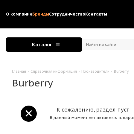
О компании
Бренды
Сотрудничество
Контакты
Каталог
Главная
-
Справочная информация
-
Производители
-
Burberry
Burberry
К сожалению, раздел пуст
В данный момент нет активных товаро