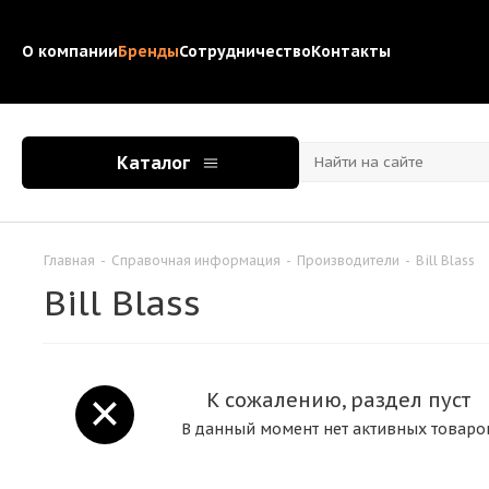
О компании
Бренды
Сотрудничество
Контакты
Каталог
Главная
-
Справочная информация
-
Производители
-
Bill Blass
Bill Blass
К сожалению, раздел пуст
В данный момент нет активных товаро