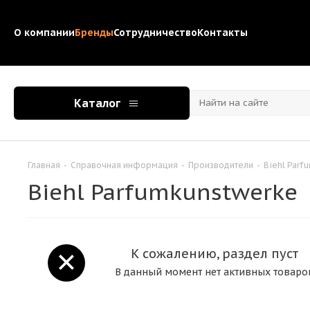
О компании
Бренды
Сотрудничество
Контакты
Каталог
Главная
-
Справочная информация
-
Производители
-
Biehl Parf
Biehl Parfumkunstwerke
К сожалению, раздел пуст
В данный момент нет активных товаро