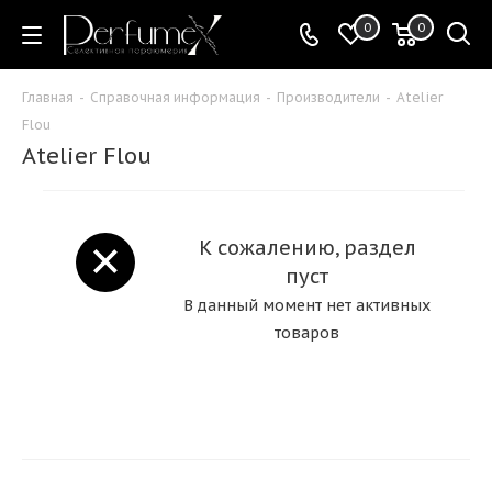
0
0
Главная
-
Справочная информация
-
Производители
-
Atelier
Flou
Atelier Flou
К сожалению, раздел
пуст
В данный момент нет активных
товаров