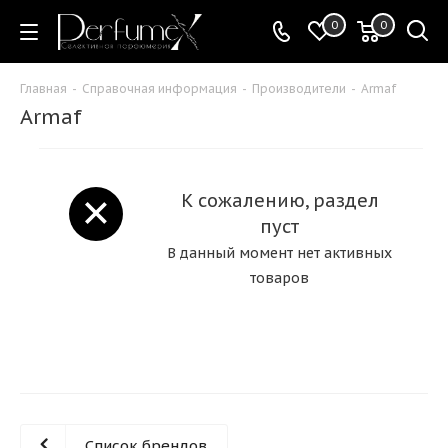
0
0
Главная
-
Справочная информация
-
Производители
-
Armaf
Armaf
К сожалению, раздел
пуст
В данный момент нет активных
товаров
Список брендов