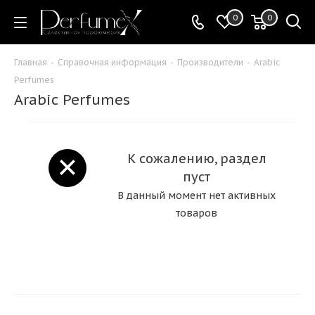
0
0
Главная
-
Справочная информация
-
Производители
-
Arabic
Perfumes
Arabic Perfumes
К сожалению, раздел
пуст
В данный момент нет активных
товаров