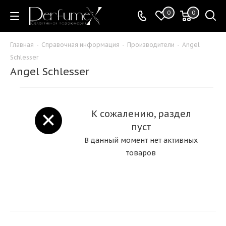
0
0
Главная
-
Справочная информация
-
Производители
-
Angel
Schlesser
Angel Schlesser
К сожалению, раздел
пуст
В данный момент нет активных
товаров