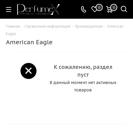
0
0
Главная
-
Справочная информация
-
Производители
-
American
Eagle
American Eagle
К сожалению, раздел
пуст
В данный момент нет активных
товаров