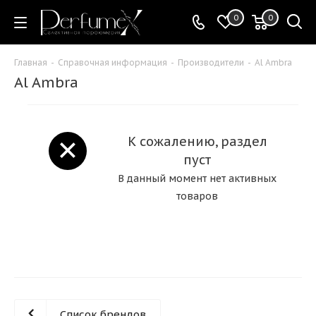
0
0
Главная
-
Справочная информация
-
Производители
-
Al Ambra
Al Ambra
К сожалению, раздел
пуст
В данный момент нет активных
товаров
Список брендов