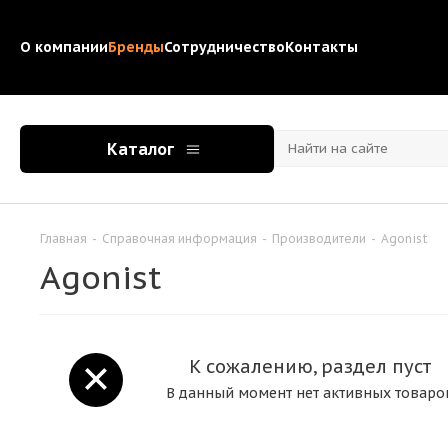
О компании
Бренды
Сотрудничество
Контакты
Каталог
Главная
-
Справочная информация
-
Производители
-
Agonist
Agonist
К сожалению, раздел пуст
В данный момент нет активных товаро