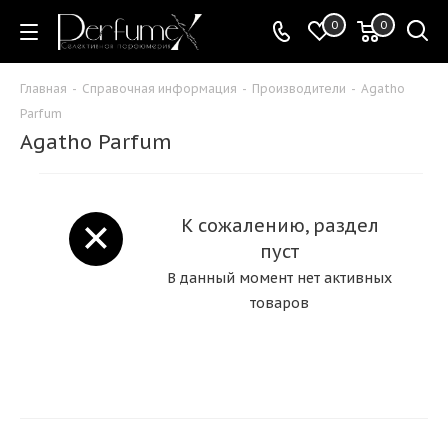
0
0
Главная
-
Справочная информация
-
Производители
-
Agatho
Parfum
Agatho Parfum
К сожалению, раздел
пуст
В данный момент нет активных
товаров